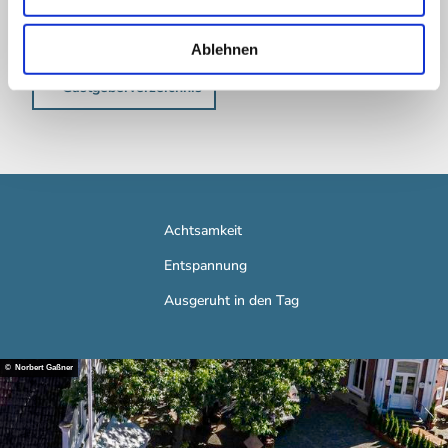
h
Touristinformation Schüttorf.
l
Ablehnen
Herzlich Willkommen in unserer Region!
Gastgeberverzeichnis
Achtsamkeit
Entspannung
Ausgeruht in den Tag
© Norbert Gaßner