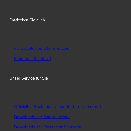
I
f
Y
n
a
o
s
c
u
Entdecken Sie auch
t
e
T
a
b
u
g
o
b
r
o
e
a
k
die Digitale Touristinformation
m
Panorama Schüttorf
Unser Service für Sie
Offizielles Buchungssystem für Ihre Unterkunft
Downloads der Samtgemeinde
Downloads der Grafschaft Bentheim