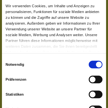
Wir verwenden Cookies, um Inhalte und Anzeigen zu
personalisieren, Funktionen für soziale Medien anbieten
zu können und die Zugriffe auf unsere Website zu
analysieren. Außerdem geben wir Informationen zu Ihrer
Verwendung unserer Website an unsere Partner für
soziale Medien, Werbung und Analysen weiter. Unsere
Partner führen diese Informationen möglicherweise mit
weiteren Daten zusammen, die Sie ihnen bereitgestellt
© An
ne Ro
haben oder die sie im Rahmen Ihrer Nutzung der Dienste
llero
gesammelt haben.
E
Übernachten
Notwendig
i
in der
n
Samtgemeinde
w
Präferenzen
i
l
l
Statistiken
i
g