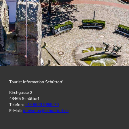
Tourist Information Schüttorf
Kirchgasse 2
48465 Schüttorf
Telefon:
+
49 5923 9659-70
E-Mail:
tourismus@schuettorf.de
I
f
Y