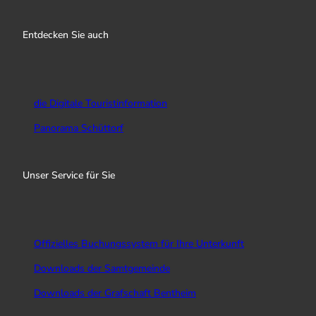
n
a
o
s
c
u
Entdecken Sie auch
t
e
T
a
b
u
g
o
b
r
o
e
a
k
die Digitale Touristinformation
m
Panorama Schüttorf
Unser Service für Sie
Offizielles Buchungssystem für Ihre Unterkunft
Downloads der Samtgemeinde
Downloads der Grafschaft Bentheim