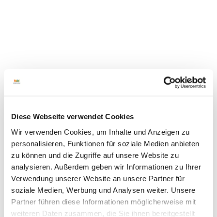
© To
© To
urism
urism
us Sc
us Sc
hütto
hütto
rf
rf
Diese Webseite verwendet Cookies
Wir verwenden Cookies, um Inhalte und Anzeigen zu
Wehrgang auf der alten Stadtmauer
personalisieren, Funktionen für soziale Medien anbieten
Der 2024 neu errichtete Wehrgang auf der alten Stadtmauer
zu können und die Zugriffe auf unsere Website zu
gehörte im Mittelalter zum umlaufenden
analysieren. Außerdem geben wir Informationen zu Ihrer
Verteidigungssystem. Neben seiner Funktion als
Verwendung unserer Website an unsere Partner für
Beobachtungspunkt diente er auch als Schutz vor Angriffen.
soziale Medien, Werbung und Analysen weiter. Unsere
Die im 14. Jh. errichtete Stadtmauer aus Bentheimer
Partner führen diese Informationen möglicherweise mit
Sandstein umfasste den gesamten historischen Stadtkern
weiteren Daten zusammen, die Sie ihnen bereitgestellt
und ist zum Teil sehr gut erhalten.