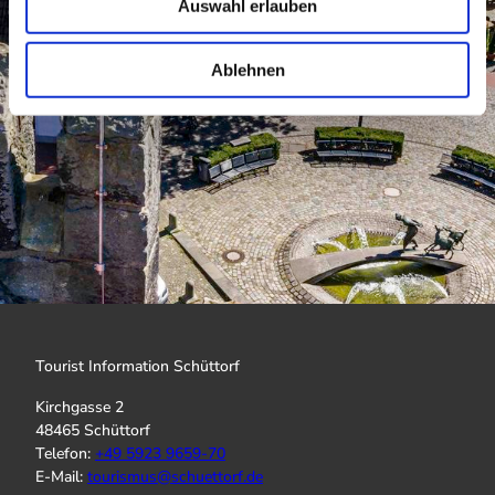
Auswahl erlauben
a
h
l
Ablehnen
Tourist Information Schüttorf
Kirchgasse 2
48465 Schüttorf
Telefon:
+
49 5923 9659-70
E-Mail:
tourismus@schuettorf.de