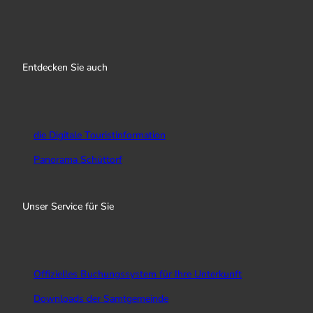
I
f
Y
n
a
o
s
c
u
Entdecken Sie auch
t
e
T
a
b
u
g
o
b
r
o
e
a
k
die Digitale Touristinformation
m
Panorama Schüttorf
Unser Service für Sie
Offizielles Buchungssystem für Ihre Unterkunft
Downloads der Samtgemeinde