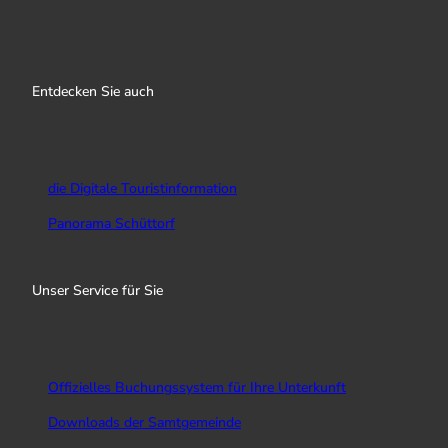
I
f
Y
n
a
o
s
c
u
Entdecken Sie auch
t
e
T
a
b
u
g
o
b
r
o
e
a
k
die Digitale Touristinformation
m
Panorama Schüttorf
Unser Service für Sie
Offizielles Buchungssystem für Ihre Unterkunft
Downloads der Samtgemeinde