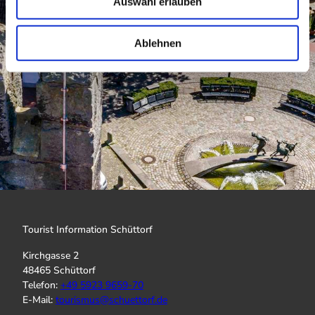
Auswahl erlauben
a
h
l
Ablehnen
Tourist Information Schüttorf
Kirchgasse 2
48465 Schüttorf
Telefon:
+
49 5923 9659-70
E-Mail:
tourismus@schuettorf.de