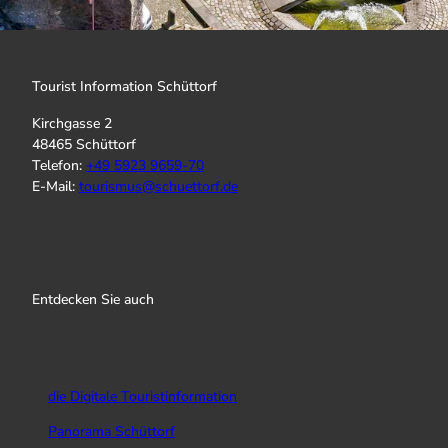
l
'
ö
f
Tourist Information Schüttorf
f
n
Kirchgasse 2
e
48465 Schüttorf
n
Telefon:
+
49 5923 9659-70
E-Mail:
tourismus@schuettorf.de
I
f
Y
n
a
o
s
c
u
Entdecken Sie auch
t
e
T
a
b
u
g
o
b
r
o
e
a
k
die Digitale Touristinformation
m
Panorama Schüttorf