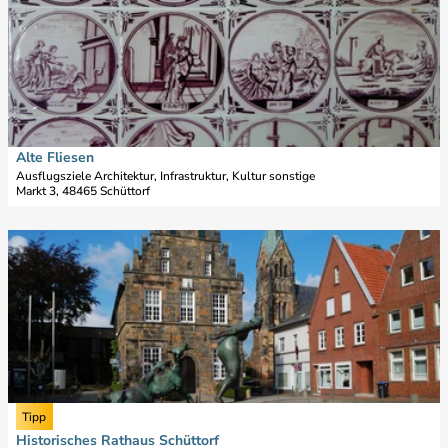
e
t
a
i
l
s
e
i
Alte Fliesen
Stadt Schüttorf |
CC-BY-SA
t
Ausflugsziele Architektur, Infrastruktur, Kultur sonstige
Markt 3, 48465 Schüttorf
e
'
A
D
l
e
t
t
e
a
F
i
l
l
i
s
e
e
s
i
Rainer Harmsen, Picasa |
CC-BY-SA
Tipp
e
t
Historisches Rathaus Schüttorf
n