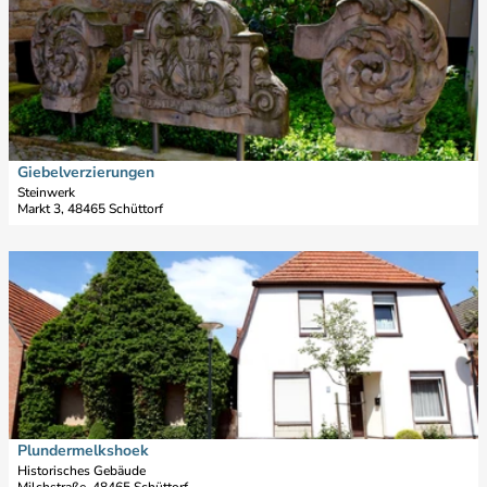
h
e
r
ü
t
g
t
a
a
t
i
n
o
l
g
r
s
'
f
e
ö
'
i
Giebelverzierungen
Stadt Schüttorf |
CC-BY-SA
f
ö
t
Steinwerk
f
Markt 3, 48465 Schüttorf
f
e
n
f
'
e
n
G
D
n
e
i
e
n
e
t
b
a
e
i
l
l
v
s
e
e
r
i
Plundermelkshoek
Stadt Schüttorf |
CC-BY-SA
z
t
Historisches Gebäude
i
Milchstraße, 48465 Schüttorf