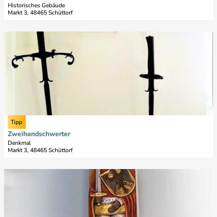
e
Historisches Gebäude
'
'
Markt 3, 48465 Schüttorf
ö
H
f
i
D
f
s
e
n
t
t
e
o
a
n
r
i
i
l
s
s
c
e
h
i
Manfred Voger |
CC-BY-SA
Tipp
e
t
s
Zweihandschwerter
e
R
Denkmal
'
Markt 3, 48465 Schüttorf
a
Z
t
w
h
D
e
a
e
i
u
t
h
s
a
a
S
i