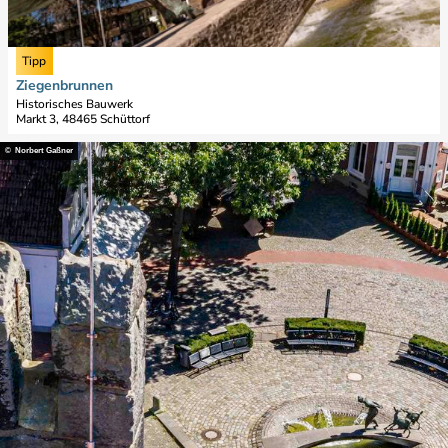
e
s
n
s
e
e
M
i
n
Norbert Gaßner, Norbert Gaßner www.fotos-byopi. |
CC-BY-SA
Tipp
a
t
h
Ziegenbrunnen
e
n
Historisches Bauwerk
'
Markt 3, 48465 Schüttorf
m
Z
a
© Norbert Gaßner
i
l
e
'
g
ö
e
f
n
f
b
n
r
e
u
n
n
n
e
n
'
ö