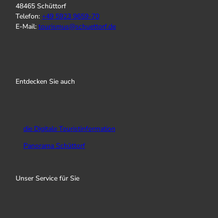
48465 Schüttorf
Telefon:
+
49 5923 9659-70
E-Mail:
tourismus@schuettorf.de
I
f
Y
n
a
o
s
c
u
Entdecken Sie auch
t
e
T
a
b
u
g
o
b
r
o
e
a
k
die Digitale Touristinformation
m
Panorama Schüttorf
Unser Service für Sie