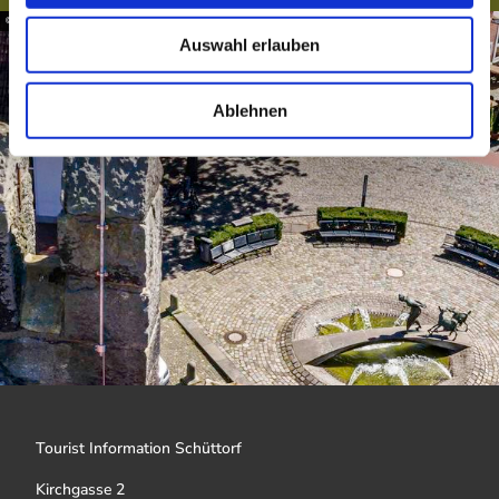
w
© Norbert Gaßner
Auswahl erlauben
a
h
l
Ablehnen
Tourist Information Schüttorf
Kirchgasse 2