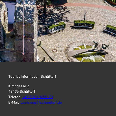
Tourist Information Schüttorf
Kirchgasse 2
48465 Schüttorf
Telefon:
+
49 5923 9659-70
E-Mail:
tourismus@schuettorf.de
I
f
Y