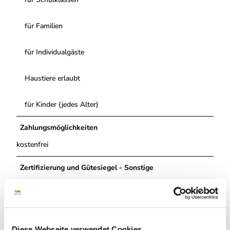
für Familien
für Individualgäste
Haustiere erlaubt
für Kinder (jedes Alter)
Zahlungsmöglichkeiten
kostenfrei
Zertifizierung und Gütesiegel - Sonstige
Zertifizierung sonstige
Autor:in
Diese Webseite verwendet Cookies