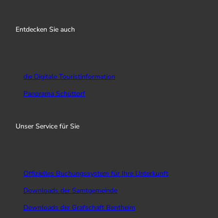
n
a
o
s
c
u
Entdecken Sie auch
t
e
T
a
b
u
g
o
b
r
o
e
a
k
die Digitale Touristinformation
m
Panorama Schüttorf
Unser Service für Sie
Offizielles Buchungssystem für Ihre Unterkunft
Downloads der Samtgemeinde
Downloads der Grafschaft Bentheim