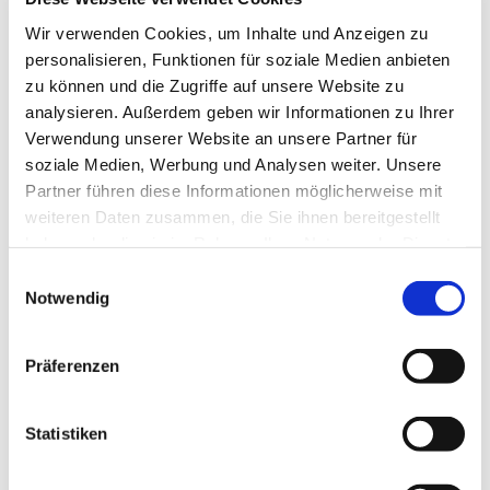
Grafschaft Bentheim Tourismus
Wir verwenden Cookies, um Inhalte und Anzeigen zu
Organisation
personalisieren, Funktionen für soziale Medien anbieten
zu können und die Zugriffe auf unsere Website zu
Grafschaft Bentheim Tourismus e.V.
analysieren. Außerdem geben wir Informationen zu Ihrer
Lizenz (Stammdaten)
Verwendung unserer Website an unsere Partner für
soziale Medien, Werbung und Analysen weiter. Unsere
Schüttorf
Partner führen diese Informationen möglicherweise mit
weiteren Daten zusammen, die Sie ihnen bereitgestellt
haben oder die sie im Rahmen Ihrer Nutzung der Dienste
gesammelt haben.
E
Notwendig
i
n
In der Nähe
w
Auf der Karte anschauen
Präferenzen
i
l
l
Statistiken
Sehenswertes
i
g